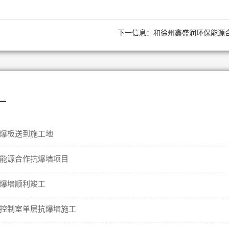
下一信息：
和徐州鑫盛润环保能源
—
爆板送到施工地
能源合作抗爆墙项目
爆墙顺利竣工
控制室单层抗爆墙施工