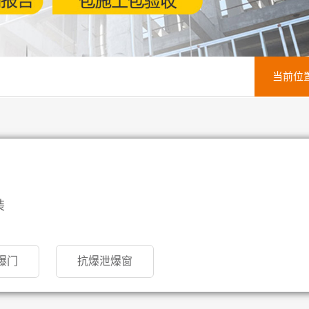
当前位
装
爆门
抗爆泄爆窗