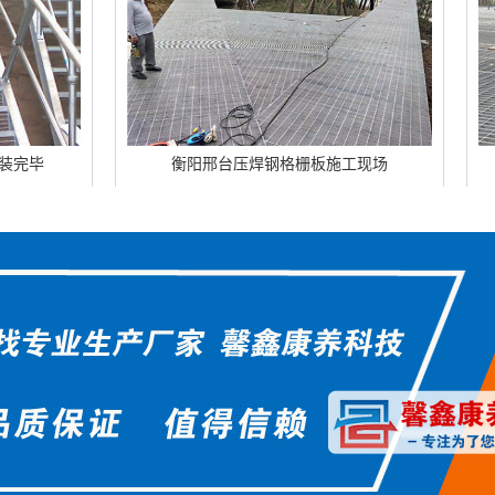
衡阳邢台压焊钢格栅板施工现场
衡阳辽宁异形