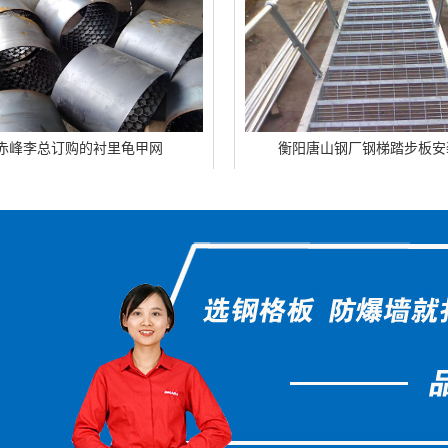
衬里龟甲网
衡阳唐山钢厂钢梯踏步板安装完毕