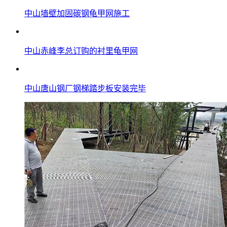
中山墙壁加固碳钢龟甲网施工
中山赤峰李总订购的衬里龟甲网
中山唐山钢厂钢梯踏步板安装完毕