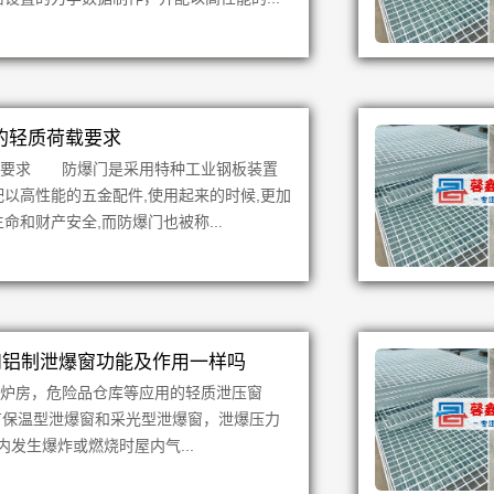
的轻质荷载要求
载要求 防爆门是采用特种工业钢板装置
配以高性能的五金配件,使用起来的时候,更加
命和财产安全,而防爆门也被称...
和铝制泄爆窗功能及作用一样吗
锅炉房，危险品仓库等应用的轻质泄压窗
常有保温型泄爆窗和采光型泄爆窗，泄爆压力
室内发生爆炸或燃烧时屋内气...